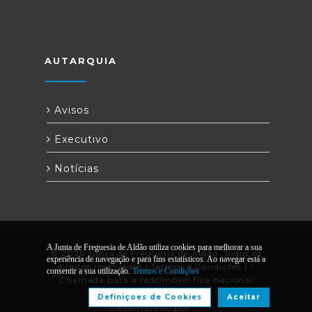
AUTARQUIA
Avisos
Executivo
Notícias
A Junta de Freguesia de Aldão utiliza cookies para melhorar a sua
© 2026 Junta de Freguesia de Aldão. Todos os
experiência de navegação e para fins estatísticos. Ao navegar está a
direitos reservados |
Termos e Condições
|
*
consentir a sua utilização.
Termos e Condições
Chamada para a rede/móvel fixa nacional
Definiçoes de Cookies
Aceitar
Desenvolvido por: