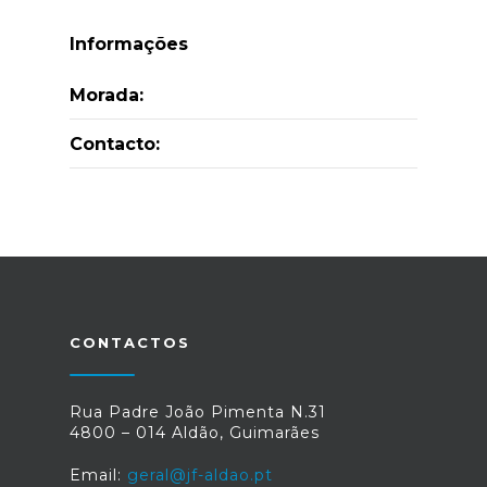
Informações
Morada:
Contacto:
CONTACTOS
Rua Padre João Pimenta N.31
4800 – 014 Aldão, Guimarães
Email:
geral@jf-aldao.pt