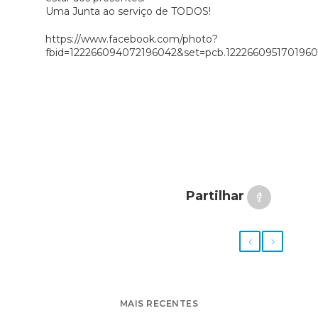
Uma Junta ao serviço de TODOS!
https://www.facebook.com/photo?
fbid=122266094072196042&set=pcb.1222660951701960
Partilhar
MAIS RECENTES