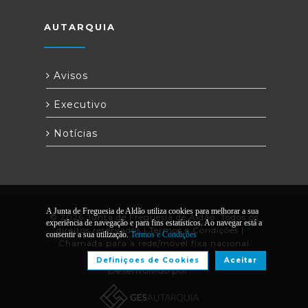
AUTARQUIA
Avisos
Executivo
Notícias
A Junta de Freguesia de Aldão utiliza cookies para melhorar a sua
© 2026 Junta de Freguesia de Aldão. Todos os
experiência de navegação e para fins estatísticos. Ao navegar está a
direitos reservados |
Termos e Condições
|
*
consentir a sua utilização.
Termos e Condições
Chamada para a rede/móvel fixa nacional
Definiçoes de Cookies
Aceitar
Desenvolvido por: